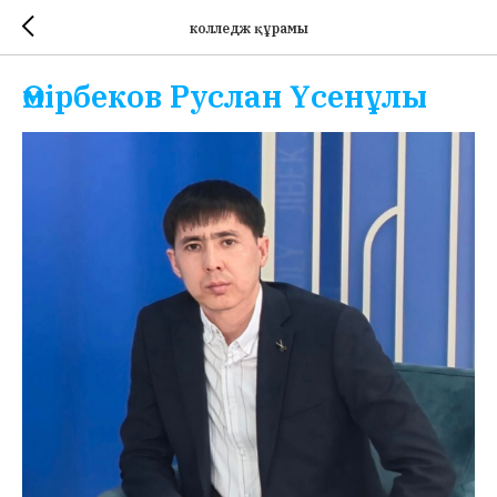
колледж құрамы
Өмірбеков Руслан Үсенұлы