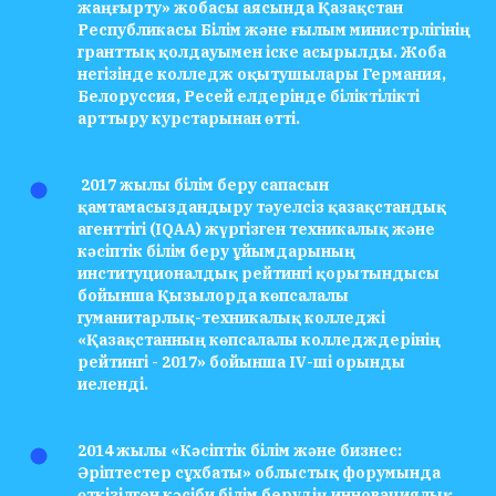
жаңғырту» жобасы аясында Қазақстан
Республикасы Білім және ғылым министрлігінің
гранттық қолдауымен іске асырылды. Жоба
негізінде колледж оқытушылары Германия,
Белоруссия, Ресей елдерінде біліктілікті
арттыру курстарынан өтті.
2017 жылы білім беру сапасын
қамтамасыздандыру тәуелсіз қазақстандық
агенттігі (IQAA) жүргізген техникалық және
кәсіптік білім беру ұйымдарының
институционалдық рейтингі қорытындысы
бойынша Қызылорда көпсалалы
гуманитарлық-техникалық колледжі
«Қазақстанның көпсалалы колледждерінің
рейтингі - 2017» бойынша IV-ші орынды
иеленді.
2014 жылы «Кәсіптік білім және бизнес:
Әріптестер сұхбаты» облыстық форумында
өткізілген кәсіби білім берудің инновациялық