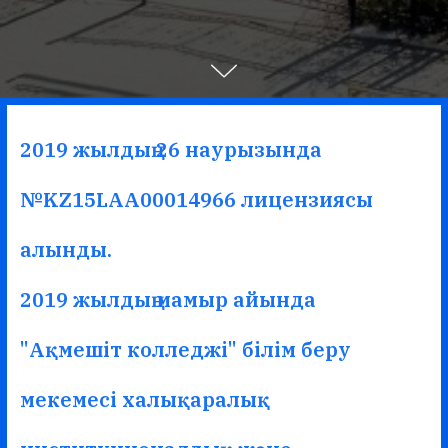
2019 жылдың 26 наурызында
№KZ15LAA00014966 лицензиясы
алынды.
2019 жылдың мамыр айында
"Ақмешіт колледжі" білім беру
мекемесі халықаралық