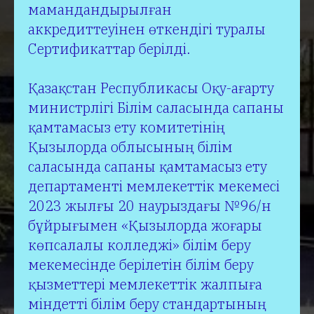
мамандандырылған
аккредиттеуінен өткендігі туралы
Сертификаттар берілді.
Қазақстан Республикасы Оқу-ағарту
министрлігі Білім саласында сапаны
қамтамасыз ету комитетінің
Қызылорда облысының білім
саласында сапаны қамтамасыз ету
департаменті мемлекеттік мекемесі
2023 жылғы 20 наурыздағы №96/н
бұйрығымен «Қызылорда жоғары
көпсалалы колледжі» білім беру
мекемесінде берілетін білім беру
қызметтері мемлекеттік жалпыға
міндетті білім беру стандартының