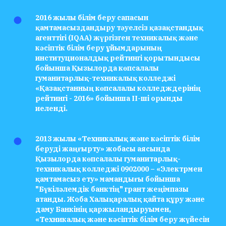
2016 жылы білім беру сапасын
қамтамасыздандыру тәуелсіз қазақстандық
агенттігі (IQAA) жүргізген техникалық және
кәсіптік білім беру ұйымдарының
институционалдық рейтингі қорытындысы
бойынша Қызылорда көпсалалы
гуманитарлық-техникалық колледжі
«Қазақстанның көпсалалы колледждерінің
рейтингі - 2016» бойынша ІІ-ші орынды
иеленді.
2013 жылы «Техникалық және кәсіптік білім
беруді жаңғырту» жобасы аясында
Қызылорда көпсалалы гуманитарлық-
техникалық колледжі 0902000 – «Электрмен
қамтамасыз ету» мамандығы бойынша
"Бүкіләлемдік банктің" грант жеңімпазы
атанды. Жоба Халықаралық қайта құру және
даму Банкінің қаржыландыруымен,
«Техникалық және кәсіптік білім беру жүйесін