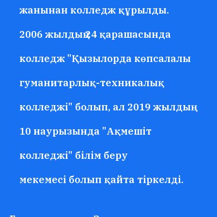
жанынан колледж құрылды.
2006 жылдың 24 қарашасында
колледж "Қызылорда көпсалалы
гуманитарлық-техникалық
колледжі" болып, ал 2019 жылдың
10 наурызында "Ақмешіт
колледжі" білім беру
мекемесі болып қайта тіркелді.