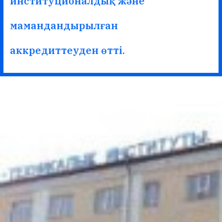
институционалдық және
мамандандырылған
аккредиттеуден өтті.