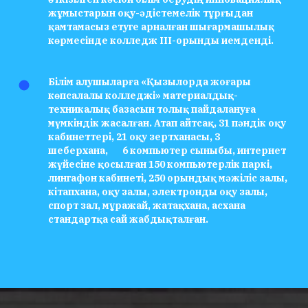
жұмыстарын оқу-әдістемелік тұрғыдан
қамтамасыз етуге арналған шығармашылық
көрмесінде колледж ІІІ-орынды иемденді.
Білім алушыларға «Қызылорда жоғары
көпсалалы колледжі» материалдық-
техникалық базасын толық пайдалануға
мүмкіндік жасалған. Атап айтсақ, 31 пәндік оқу
кабинеттері, 21 оқу зертханасы, 3
шеберхана, 6 компьютер сыныбы, интернет
жүйесіне қосылған 150 компьютерлік паркі,
лингафон кабинеті, 250 орындық мәжіліс залы,
кітапхана, оқу залы, электронды оқу залы,
спорт зал, мұражай, жатақхана, асхана
стандартқа сай жабдықталған.