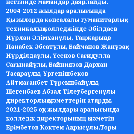
негізінде мамандар даярлайды.
2004-2012 жылдар аралығында
Қызылорда көпсалалы гуманитарлық-
техникалық колледжінде Әбілдаев
Нұрлан Әлімханұлы, Таңжарықов
Панабек Әбсатұлы, Байманов Жанұзақ
Нұрділдаұлы, Үсенов Сағидулла
Сағынайұлы, Байниязов Дархан
Тасқараұлы, Үргенішбеков
Айтмағанбет Тұрсынбайұлы,
Шегенбаев Абзал Тілеубергенұлы
директорлық қызметтерін атқарды.
2021-2025 оқу жылдары аралығында
колледж директорының қызметін
Ерімбетов Көктем Ақарысұлы,Торы