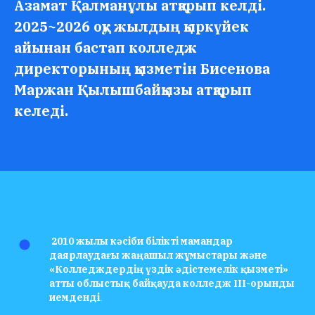
Азамат Қалманұлы атқарып келді.
2025~2026 оқу жылдың қыркүйек
айынан бастап колледж
директорының қызметін Бисенова
Маржан Қылышбайқызы атқарып
келеді.
2010 жылы кәсіби білікті мамандар
даярлаудағы жаңашыл жұмыстары және
«Колледждердің үздік әдістемелік қызметі»
атты облыстық байқауда колледж ІІІ-орынды
иемденді
.