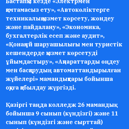
Бастапқы кезде «Электрмен
қамтамасыз ету», «Автокөліктерге
техникалық қызмет көрсету, жөндеу
және пайдалану», «Экономика,
бухгалтерлік есеп және аудит»,
«Қонақ үй шаруашылығы мен туристік
кешендерде қызмет көрсетуді
ұйымдастыру», «Ақпараттарды өңдеу
мен басқарудың автоматтандырылған
жүйелері» мамандықтары бойынша
оқуға қабылдау жүргізді.
Қазіргі таңда колледж 26 мамандық
бойынша 9 сынып (күндізгі) және 11
сынып (күндізгі және сырттай)