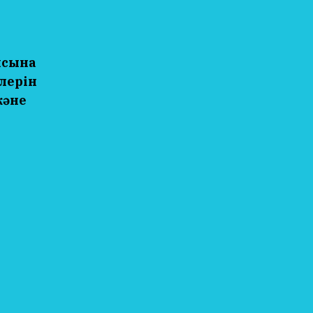
ысына
лерін
және