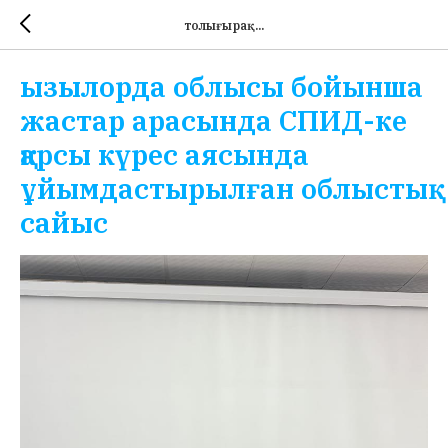
толығырақ...
ызылорда облысы бойынша
жастар арасында СПИД-ке
қарсы күрес аясында
ұйымдастырылған облыстық
сайыс