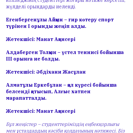
колледжінің студенттері жоғары нәтиже көрсетіп,
жүлделі орындарды иеленді.
Егенбергенұлы Айқын – гир көтеру спорт
түрінен І орынды жеңіп алды.
Жетекшісі: Манат Ақансері
Алдаберген Толқын – үстел теннисі бойынша
ІІІ орынға ие болды.
Жетекшісі: Әбдіхани Жасұлан
Алматұлы Еркебұлан – қол күресі бойынша
белсенді қатысып, Алғыс хатпен
марапатталды.
Жетекшісі: Манат Ақансері
Бұл жеңістер – студенттеріміздің еңбекқорлығы
мен ұстаздардың кәсіби қолдауының нәтижесі. Біз